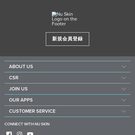
新規会員登録
ABOUT US
企業情報
CSR
ニュースキンの研究・開発
フォース フォー グッド
JOIN US
製品ブランド
社会貢献活動
ショッピング メンバーとは
ニュースルーム
OUR APPS
ナリッシュ ザ チルドレン
ブランド メンバーとは
永井 花奈 選手 応援ページ
Nu Skin Vera
サステナビリティ
CUSTOMER SERVICE
定期購入（ADP）
アワード
Nu Skin Stela
コミュニティ アウトリーチ
よくある質問
コンプライアンス
CONNECT WITH NU SKIN
社会貢献活動に参加する
お問い合わせ
デジタル版カタログ