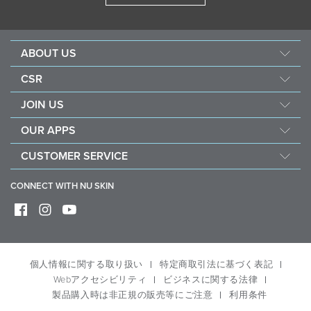
ABOUT US
企業情報
CSR
ニュースキンの研究・開発
フォース フォー グッド
JOIN US
製品ブランド
社会貢献活動
ショッピング メンバーとは
ニュースルーム
OUR APPS
ナリッシュ ザ チルドレン
ブランド メンバーとは
永井 花奈 選手 応援ページ
Nu Skin Vera
サステナビリティ
CUSTOMER SERVICE
定期購入（ADP）
アワード
Nu Skin Stela
コミュニティ アウトリーチ
よくある質問
コンプライアンス
CONNECT WITH NU SKIN
社会貢献活動に参加する
お問い合わせ
デジタル版カタログ
配送・送料
返品・交換
ブランド センター
個人情報に関する取り扱い
特定商取引法に基づく表記
公式コンテンツ一覧
Webアクセシビリティ
ビジネスに関する法律
退会・解約
製品購入時は非正規の販売等にご注意
利用条件