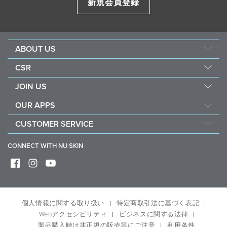
新規会員登録
ABOUT US
企業情報
CSR
ニュースキンの研究・開発
フォース フォー グッド
JOIN US
製品ブランド
社会貢献活動
ショッピング メンバーとは
ニュースルーム
OUR APPS
ナリッシュ ザ チルドレン
ブランド メンバーとは
永井 花奈 選手 応援ページ
Nu Skin Vera
サステナビリティ
CUSTOMER SERVICE
定期購入（ADP）
アワード
Nu Skin Stela
コミュニティ アウトリーチ
よくある質問
コンプライアンス
CONNECT WITH NU SKIN
社会貢献活動に参加する
お問い合わせ
デジタル版カタログ
配送・送料
返品・交換
ブランド センター
個人情報に関する取り扱い
特定商取引法に基づく表記
公式コンテンツ一覧
Webアクセシビリティ
ビジネスに関する法律
退会・解約
製品購入時は非正規の販売等にご注意
利用条件